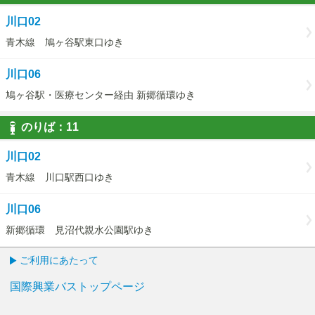
10
川口02
青木線 鳩ヶ谷駅東口ゆき
川口06
鳩ヶ谷駅・医療センター経由 新郷循環ゆき
のりば：
11
11
川口02
青木線 川口駅西口ゆき
川口06
新郷循環 見沼代親水公園駅ゆき
ご利用にあたって
国際興業バストップページ