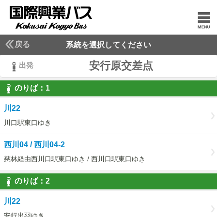
戻る
系統を選択してください
安行原交差点
出発
のりば：
1
1
川22
川口駅東口ゆき
西川04 / 西川04-2
慈林経由西川口駅東口ゆき / 西川口駅東口ゆき
のりば：
2
2
川22
安行出羽ゆき