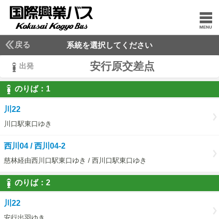
戻る
系統を選択してください
安行原交差点
出発
のりば：
1
1
川22
川口駅東口ゆき
西川04 / 西川04-2
慈林経由西川口駅東口ゆき / 西川口駅東口ゆき
のりば：
2
2
川22
安行出羽ゆき