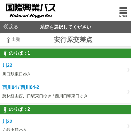
戻る
系統を選択してください
安行原交差点
出発
のりば：
1
1
川22
川口駅東口ゆき
西川04 / 西川04-2
慈林経由西川口駅東口ゆき / 西川口駅東口ゆき
のりば：
2
2
川22
安行出羽ゆき