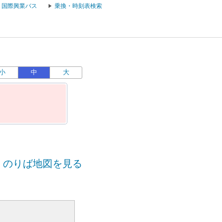
国際興業バス
乗換・時刻表検索
小
中
大
のりば地図を見る