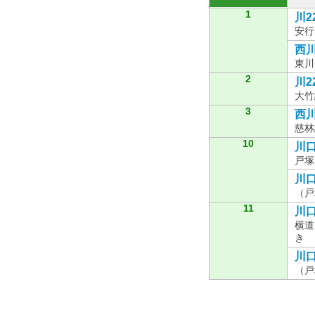
1
川2
安行
西川0
東川
2
川2
大竹
3
西川
慈林
10
川口
戸塚
川口
（戸
11
川口
横道
き
川口
（戸