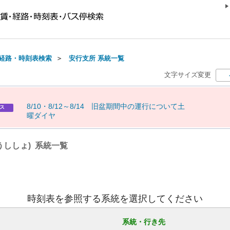
経路・時刻表検索
＞
安行支所 系統一覧
文字サイズ変更
8
/
1
0
・
8
/
1
2
～
8
/
1
4
旧
盆
期
間
中
の
運
行
に
つ
い
て
土
ス
曜
ダ
イ
ヤ
うししょ) 系統一覧
時刻表を参照する系統を選択してください
系統・行き先