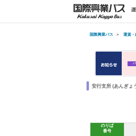
国際興業バス
＞
運賃・
バ
安行支所 (あんぎょ
のりば
番号