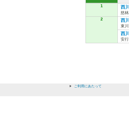
1
西川
慈林
2
西川0
東川
西川
安行
ご利用にあたって