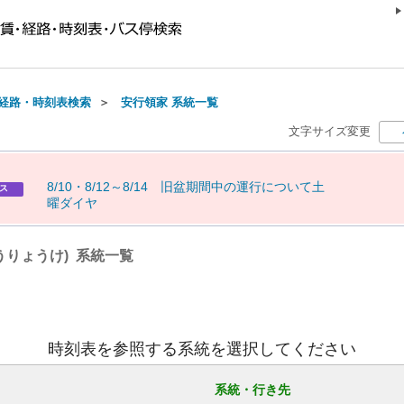
経路・時刻表検索
＞
安行領家 系統一覧
文字サイズ変更
8
/
1
0
・
8
/
1
2
～
8
/
1
4
旧
盆
期
間
中
の
運
行
に
つ
い
て
土
ス
曜
ダ
イ
ヤ
うりょうけ) 系統一覧
時刻表を参照する系統を選択してください
系統・行き先