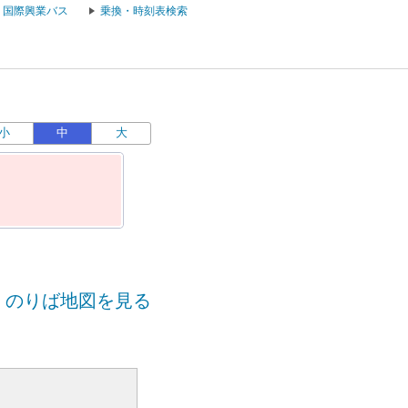
国際興業バス
乗換・時刻表検索
小
中
大
のりば地図を見る