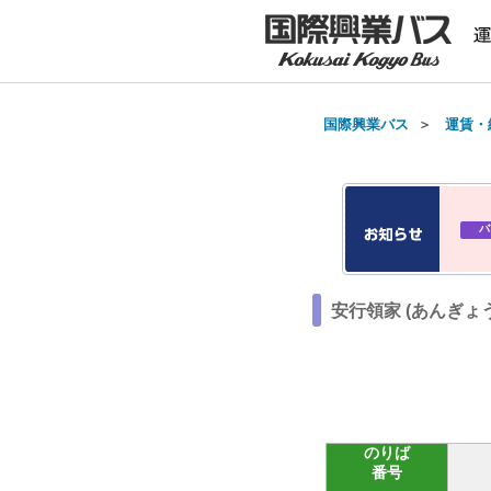
国際興業バス
＞
運賃・
バ
安行領家 (あんぎょ
のりば
番号