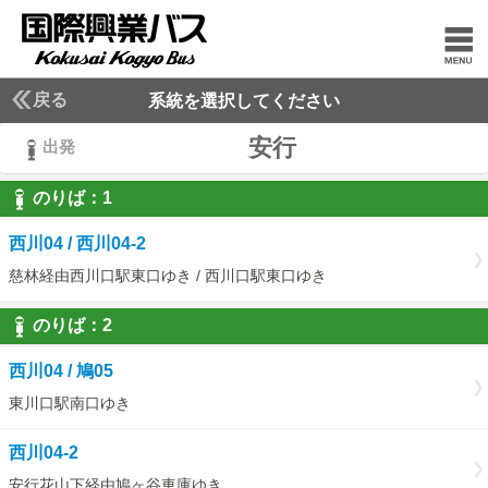
戻る
系統を選択してください
安行
出発
のりば：
1
1
西川04 / 西川04-2
慈林経由西川口駅東口ゆき / 西川口駅東口ゆき
のりば：
2
2
西川04 / 鳩05
東川口駅南口ゆき
西川04-2
安行花山下経由鳩ヶ谷車庫ゆき