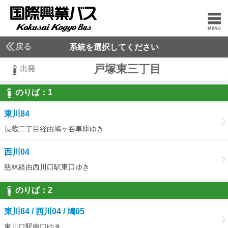
戻る
系統を選択してください
戸塚東三丁目
出発
のりば：
1
1
東川84
長蔵二丁目経由鳩ヶ谷車庫ゆき
西川04
慈林経由西川口駅東口ゆき
のりば：
2
2
東川84 / 西川04 / 鳩05
東川口駅南口ゆき