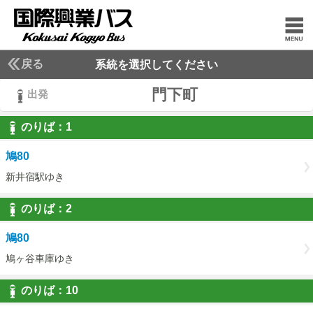
戻る
系統を選択してください
門下町
出発
のりば：
1
1
鳩80
新井宿駅ゆき
のりば：
2
2
鳩80
鳩ヶ谷車庫ゆき
のりば：
10
10