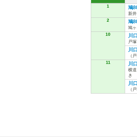
1
鳩8
新井
2
鳩8
鳩ヶ
10
川口
戸塚
川口
（戸
11
川口
横道
き
川口
（戸