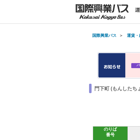
国際興業バス
＞
運賃・
バ
門下町 (もんしたち
のりば
番号