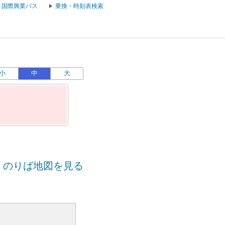
国際興業バス
乗換・時刻表検索
小
中
大
のりば地図を見る