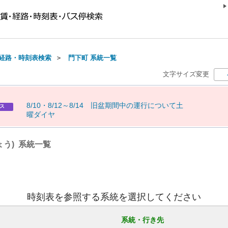
経路・時刻表検索
＞
門下町 系統一覧
文字サイズ変更
8
/
1
0
・
8
/
1
2
～
8
/
1
4
旧
盆
期
間
中
の
運
行
に
つ
い
て
土
ス
曜
ダ
イ
ヤ
ょう) 系統一覧
時刻表を参照する系統を選択してください
系統・行き先