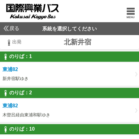
戻る
系統を選択してください
北新井宿
出発
のりば：
1
1
東浦82
新井宿駅ゆき
のりば：
2
2
東浦82
木曽呂経由東浦和駅ゆき
のりば：
10
10