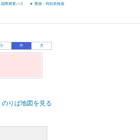
国際興業バス
乗換・時刻表検索
小
中
大
のりば地図を見る