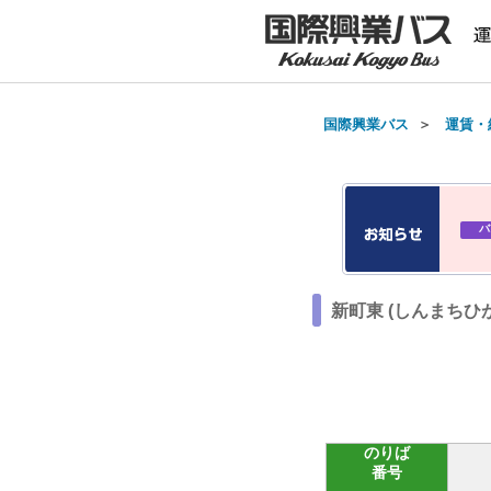
国際興業バス
＞
運賃・
バ
新町東 (しんまちひ
のりば
番号