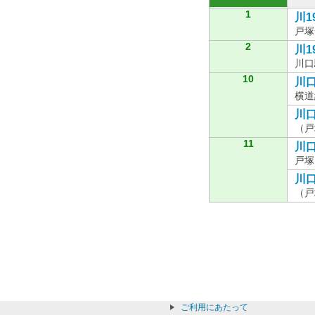
1
川1
戸塚
2
川1
川口
10
川口
横道
川口
（戸
11
川口
戸塚
川口
（戸
ご利用にあたって