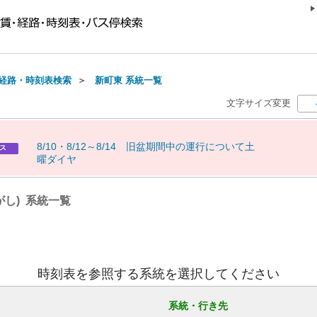
経路・時刻表検索
＞
新町東 系統一覧
文字サイズ変更
8
/
1
0
・
8
/
1
2
～
8
/
1
4
旧
盆
期
間
中
の
運
行
に
つ
い
て
土
ス
曜
ダ
イ
ヤ
がし) 系統一覧
時刻表を参照する系統を選択してください
系統・行き先