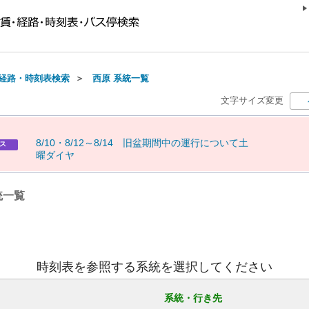
経路・時刻表検索
＞
西原 系統一覧
文字サイズ変更
8
/
1
0
・
8
/
1
2
～
8
/
1
4
旧
盆
期
間
中
の
運
行
に
つ
い
て
土
ス
曜
ダ
イ
ヤ
統一覧
時刻表を参照する系統を選択してください
系統・行き先