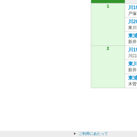
1
川1
戸塚
川20
東川
東浦
新井
2
川19
川口
東川
新井
東浦
木曽
ご利用にあたって