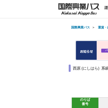
国際興業バス
＞
運賃・
バ
西原 (にしはら) 系
のりば
番号