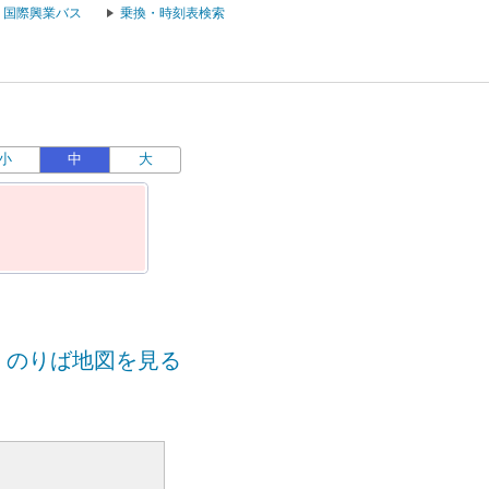
国際興業バス
乗換・時刻表検索
小
中
大
のりば地図を見る