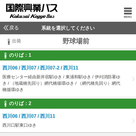
戻る
系統を選択してください
野球場前
出発
のりば：
1
1
西川06 / 西川07 / 西川07-2 / 西川11
医療センター経由新井宿駅ゆき / 東浦和駅ゆき / 伊刈消防署ゆ
き / （地蔵橋先回り）網代橋循環ゆき / （網代橋先回り）網代
橋循環ゆき
のりば：
2
2
西川06 / 西川07 / 西川11
西川口駅東口ゆき