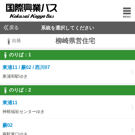
戻る
系統を選択してください
柳崎県営住宅
出発
のりば：
1
1
東浦11 / 蕨02 / 西川07
東浦和駅ゆき
のりば：
2
2
東浦11
神根福祉センターゆき
蕨02
蕨駅東口ゆき