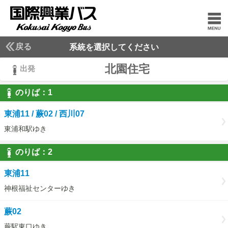
戻る
系統を選択してください
北園住宅
出発
のりば：
1
1
東浦11 / 蕨02 / 西川07
東浦和駅ゆき
のりば：
2
2
東浦11
神根福祉センターゆき
蕨02
蕨駅東口ゆき