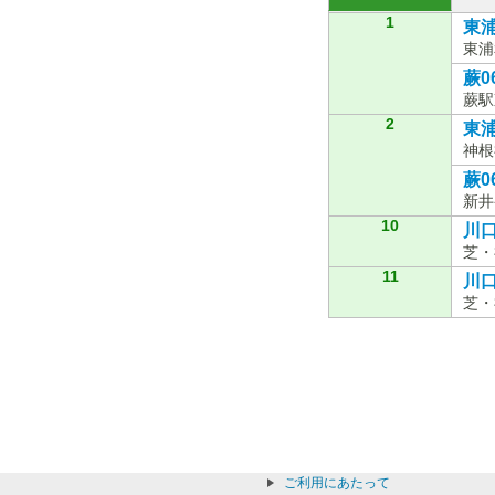
1
東浦
東浦
蕨0
蕨駅
2
東浦
神根
蕨0
新井
10
川口
芝・
11
川口
芝・
ご利用にあたって