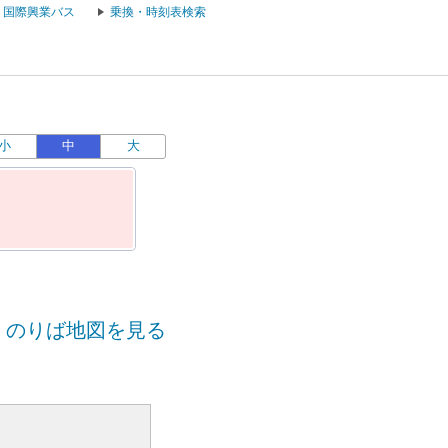
国際興業バス
乗換・時刻表検索
小
中
大
のりば地図を見る