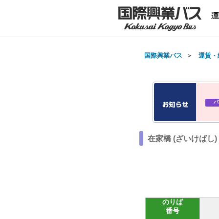
国際興業バス
＞
運賃・
バ
在家橋 (ざいけばし
のりば
番号