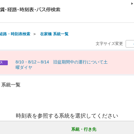
経路・時刻表検索
＞
在家橋 系統一覧
文字サイズ変更
8
/
1
0
・
8
/
1
2
～
8
/
1
4
旧
盆
期
間
中
の
運
行
に
つ
い
て
土
ス
曜
ダ
イ
ヤ
) 系統一覧
時刻表を参照する系統を選択してください
系統・行き先