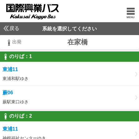
戻る
系統を選択してください
在家橋
出発
のりば：
1
1
東浦11
東浦和駅ゆき
蕨06
蕨駅東口ゆき
のりば：
2
2
東浦11
神根福祉センターゆき