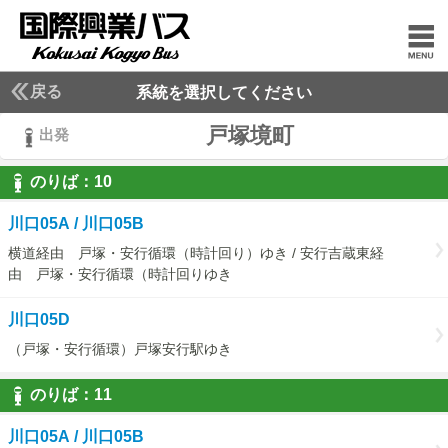
戻る
系統を選択してください
戸塚境町
出発
のりば：
10
10
川口05A / 川口05B
横道経由 戸塚・安行循環（時計回り）ゆき / 安行吉蔵東経
由 戸塚・安行循環（時計回りゆき
川口05D
（戸塚・安行循環）戸塚安行駅ゆき
のりば：
11
11
川口05A / 川口05B