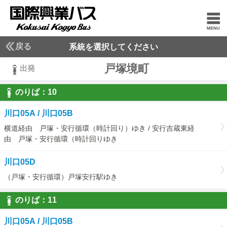
戻る
系統を選択してください
戸塚境町
出発
のりば：
10
10
川口05A / 川口05B
横道経由 戸塚・安行循環（時計回り）ゆき / 安行吉蔵東経
由 戸塚・安行循環（時計回りゆき
川口05D
（戸塚・安行循環）戸塚安行駅ゆき
のりば：
11
11
川口05A / 川口05B