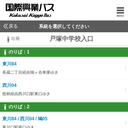
戻る
系統を選択してください
戸塚中学校入口
出発
のりば：
1
1
東川84
長蔵二丁目経由鳩ヶ谷車庫ゆき
西川04
慈林経由西川口駅東口ゆき
のりば：
2
2
東川84 / 西川04 / 鳩05
東川口駅南口ゆき