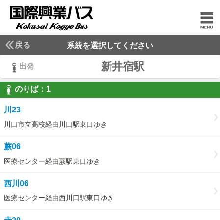
戻る
系統を選択してください
新井宿駅
出発
のりば：
1
1
川23
川口市立高校経由川口駅東口ゆき
蕨06
医療センター経由蕨駅東口ゆき
西川06
医療センター経由西川口駅東口ゆき