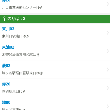
赤20
川口市立医療センターゆき
のりば：
2
2
東川03
東川口駅南口ゆき
東浦82
木曽呂経由東浦和駅ゆき
蕨03
鳩ヶ谷駅経由蕨駅東口ゆき
赤20
赤羽駅東口ゆき
鳩80
鳩ヶ谷車庫ゆき