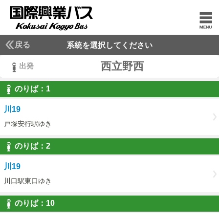
戻る
系統を選択してください
西立野西
出発
のりば：
1
1
川19
戸塚安行駅ゆき
のりば：
2
2
川19
川口駅東口ゆき
のりば：
10
10