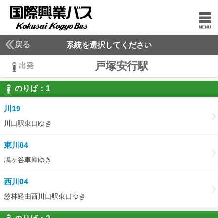
戻る
系統を選択してください
戸塚安行駅
出発
のりば：
1
1
川19
川口駅東口ゆき
東川84
鳩ヶ谷車庫ゆき
西川04
慈林経由西川口駅東口ゆき