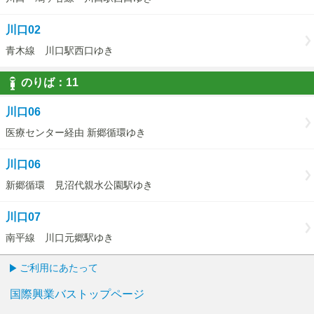
川口02
青木線 川口駅西口ゆき
のりば：
11
11
川口06
医療センター経由 新郷循環ゆき
川口06
新郷循環 見沼代親水公園駅ゆき
川口07
南平線 川口元郷駅ゆき
ご利用にあたって
国際興業バストップページ