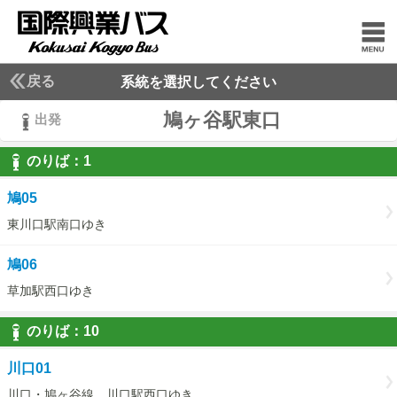
戻る
系統を選択してください
鳩ヶ谷駅東口
出発
のりば：
1
1
鳩05
東川口駅南口ゆき
鳩06
草加駅西口ゆき
のりば：
10
10
川口01
川口・鳩ヶ谷線 川口駅西口ゆき