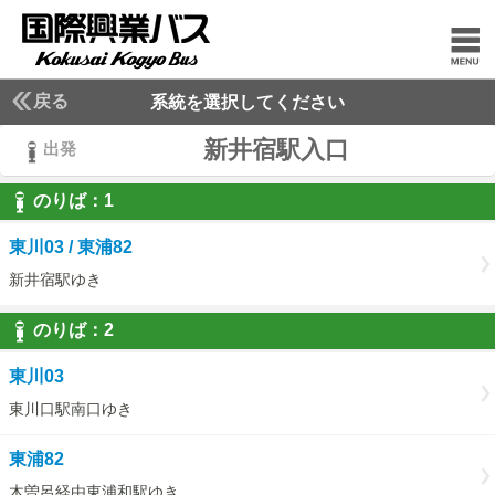
戻る
系統を選択してください
新井宿駅入口
出発
のりば：
1
1
東川03 / 東浦82
新井宿駅ゆき
のりば：
2
2
東川03
東川口駅南口ゆき
東浦82
木曽呂経由東浦和駅ゆき