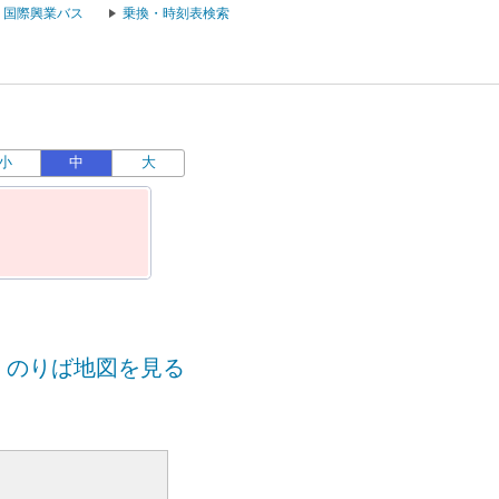
国際興業バス
乗換・時刻表検索
小
中
大
のりば地図を見る