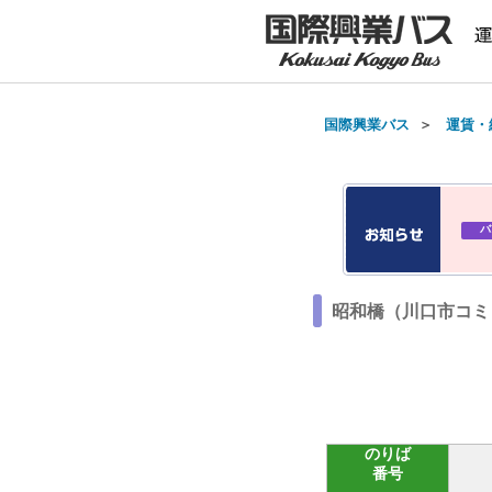
国際興業バス
＞
運賃・
バ
昭和橋（川口市コミュ
のりば
番号