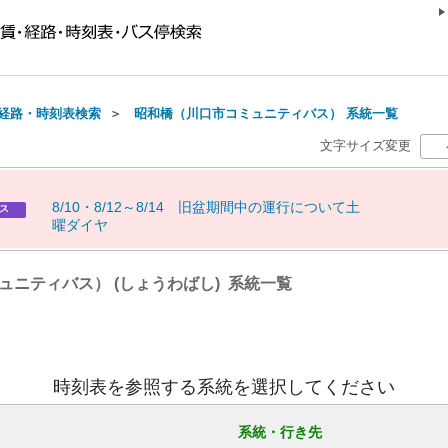
経路・時刻表検索
＞
昭和橋（川口市コミュニティバス） 系統一覧
文字サイズ変更
8
/
1
0
・
8
/
1
2
～
8
/
1
4
旧
盆
期
間
中
の
運
行
に
つ
い
て
土
ス
曜
ダ
イ
ヤ
ニティバス） (しょうわばし) 系統一覧
時刻表を参照する系統を選択してください
系統・行き先