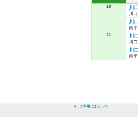
10
川口
川口
川口
南平
11
川口
川口
川口
南平
ご利用にあたって