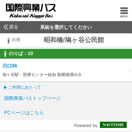
戻る
系統を選択してください
昭和橋/鳩ヶ谷公民館
出発
のりば：
10
10
川口06
鳩ヶ谷駅・医療センター経由 新郷循環ゆき
ご利用にあたって
国際興業バストップページ
PCページはこちら