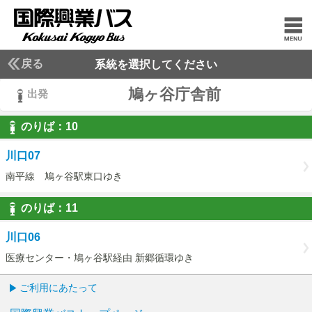
戻る
系統を選択してください
鳩ヶ谷庁舎前
出発
のりば：
10
10
川口07
南平線 鳩ヶ谷駅東口ゆき
のりば：
11
11
川口06
医療センター・鳩ヶ谷駅経由 新郷循環ゆき
ご利用にあたって