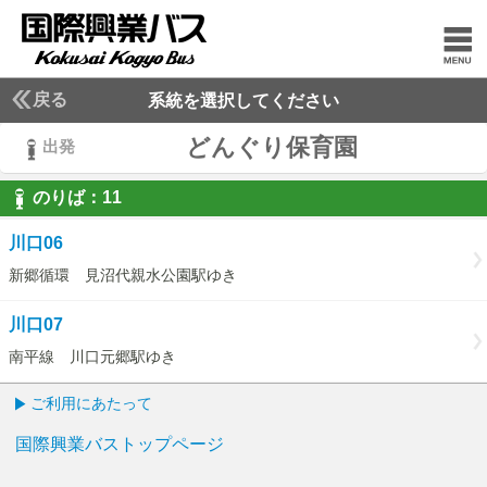
戻る
系統を選択してください
どんぐり保育園
出発
のりば：
11
11
川口06
新郷循環 見沼代親水公園駅ゆき
川口07
南平線 川口元郷駅ゆき
ご利用にあたって
国際興業バストップページ