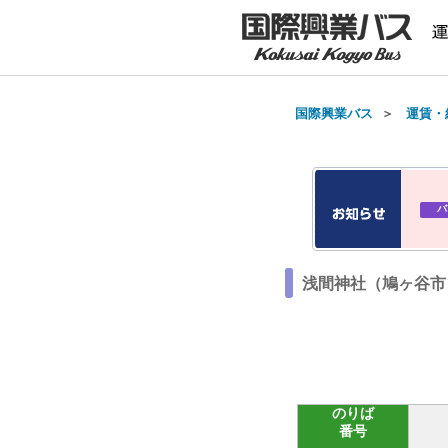
国際興業バス
＞
運賃・
バ
浅間神社（鳩ヶ谷市）
のりば
番号