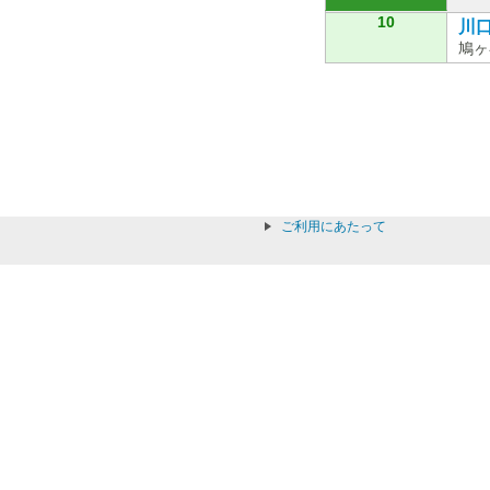
10
川口
鳩ヶ
ご利用にあたって