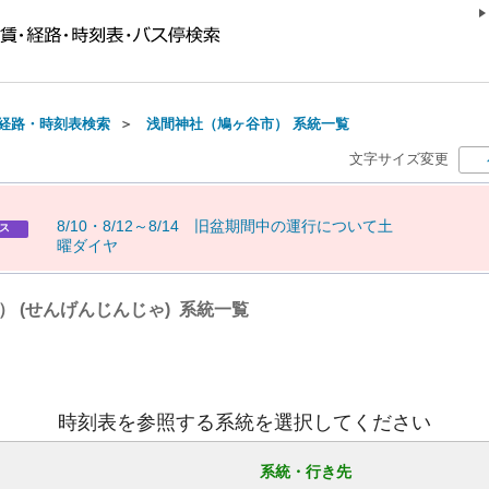
経路・時刻表検索
＞
浅間神社（鳩ヶ谷市） 系統一覧
文字サイズ変更
8
/
1
0
・
8
/
1
2
～
8
/
1
4
旧
盆
期
間
中
の
運
行
に
つ
い
て
土
ス
曜
ダ
イ
ヤ
 (せんげんじんじゃ) 系統一覧
時刻表を参照する系統を選択してください
系統・行き先