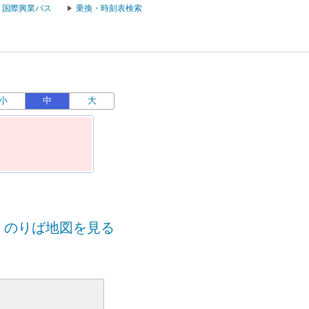
国際興業バス
乗換・時刻表検索
小
中
大
のりば地図を見る