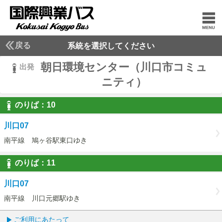
戻る
系統を選択してください
朝日環境センター（川口市コミュ
出発
ニティ）
のりば：
10
10
川口07
南平線 鳩ヶ谷駅東口ゆき
のりば：
11
11
川口07
南平線 川口元郷駅ゆき
ご利用にあたって