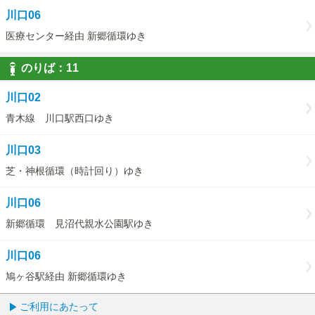
川口06
医療センター経由 新郷循環ゆき
のりば：
11
11
川口02
青木線 川口駅西口ゆき
川口03
芝・神根循環（時計回り）ゆき
川口06
新郷循環 見沼代親水公園駅ゆき
川口06
鳩ヶ谷駅経由 新郷循環ゆき
ご利用にあたって