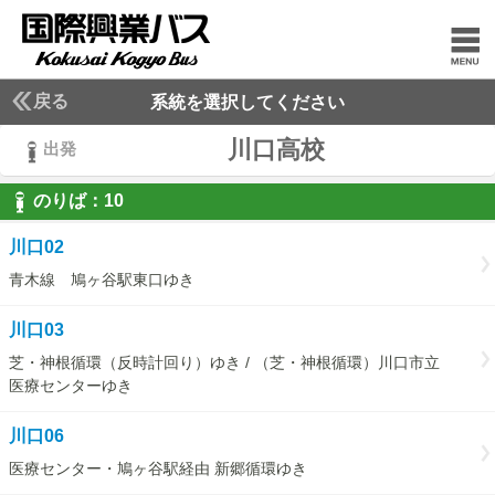
戻る
系統を選択してください
川口高校
出発
のりば：
10
10
川口02
青木線 鳩ヶ谷駅東口ゆき
川口03
芝・神根循環（反時計回り）ゆき / （芝・神根循環）川口市立
医療センターゆき
川口06
医療センター・鳩ヶ谷駅経由 新郷循環ゆき