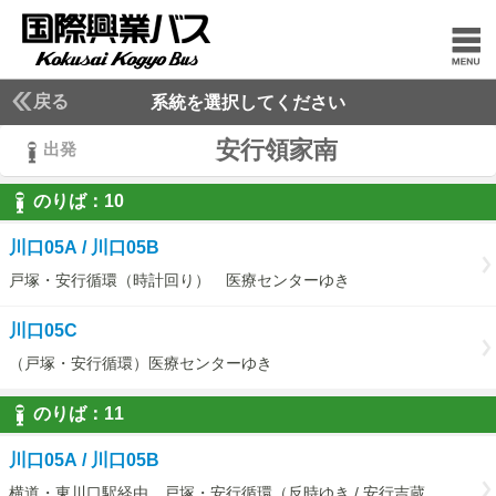
戻る
系統を選択してください
安行領家南
出発
のりば：
10
10
川口05A / 川口05B
戸塚・安行循環（時計回り） 医療センターゆき
川口05C
（戸塚・安行循環）医療センターゆき
のりば：
11
11
川口05A / 川口05B
横道・東川口駅経由 戸塚・安行循環（反時ゆき / 安行吉蔵