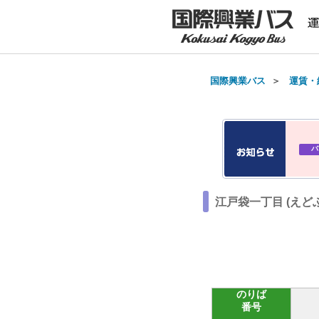
国際興業バス
＞
運賃・
バ
江戸袋一丁目 (えど
のりば
番号