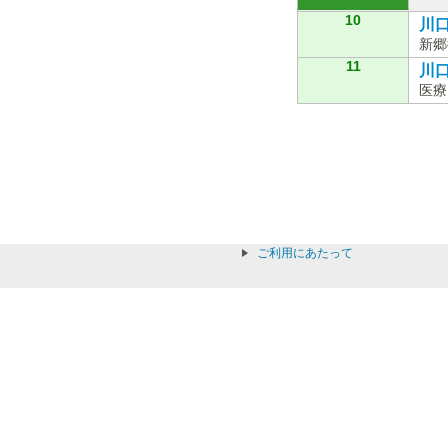
10
川口
新郷
11
川口
医療
ご利用にあたって