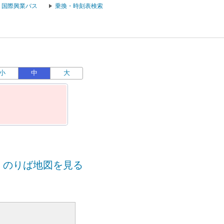
国際興業バス
乗換・時刻表検索
小
中
大
のりば地図を見る