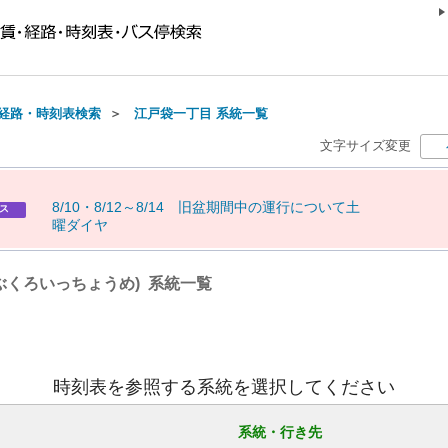
経路・時刻表検索
＞
江戸袋一丁目 系統一覧
文字サイズ変更
8
/
1
0
・
8
/
1
2
～
8
/
1
4
旧
盆
期
間
中
の
運
行
に
つ
い
て
土
ス
曜
ダ
イ
ヤ
ぶくろいっちょうめ) 系統一覧
時刻表を参照する系統を選択してください
系統・行き先