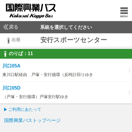
戻る
系統を選択してください
安行スポーツセンター
出発
のりば：
11
11
川口05A
東川口駅経由 戸塚・安行循環（反時計回りゆき
川口05D
（戸塚・安行循環）戸塚安行駅ゆき
ご利用にあたって
国際興業バストップページ