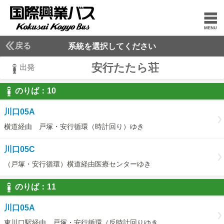
戻る
系統を選択してください
安行たたら荘
出発
のりば：
10
10
川口05A
横道経由 戸塚・安行循環（時計回り）ゆき
川口05C
（戸塚・安行循環）横道経由医療センターゆき
のりば：
11
11
川口05A
東川口駅経由 戸塚・安行循環（反時計回りゆき