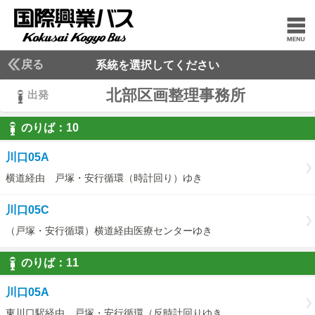
戻る
系統を選択してください
北部区画整理事務所
出発
のりば：
10
10
川口05A
横道経由 戸塚・安行循環（時計回り）ゆき
川口05C
（戸塚・安行循環）横道経由医療センターゆき
のりば：
11
11
川口05A
東川口駅経由 戸塚・安行循環（反時計回りゆき