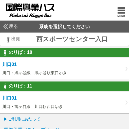
戻る
系統を選択してください
西スポーツセンター入口
出発
のりば：
10
10
川口01
川口・鳩ヶ谷線 鳩ヶ谷駅東口ゆき
のりば：
11
11
川口01
川口・鳩ヶ谷線 川口駅西口ゆき
ご利用にあたって