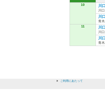
10
川口
川口
川口
青木
11
川口
川口
川口
青木
ご利用にあたって