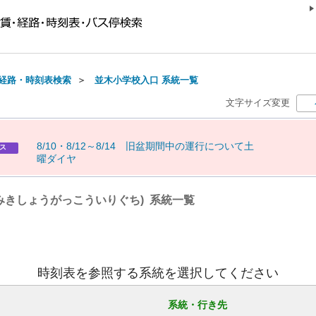
経路・時刻表検索
＞
並木小学校入口 系統一覧
文字サイズ変更
8
/
1
0
・
8
/
1
2
～
8
/
1
4
旧
盆
期
間
中
の
運
行
に
つ
い
て
土
ス
曜
ダ
イ
ヤ
みきしょうがっこういりぐち) 系統一覧
時刻表を参照する系統を選択してください
系統・行き先