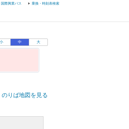
国際興業バス
乗換・時刻表検索
小
中
大
のりば地図を見る