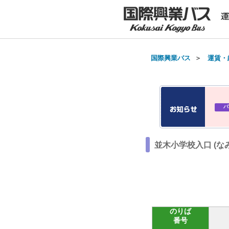
国際興業バス
＞
運賃・
バ
並木小学校入口 (な
のりば
番号