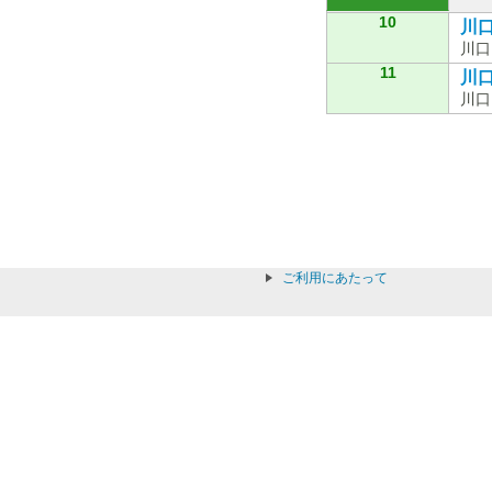
10
川口
川口
11
川口
川口
ご利用にあたって