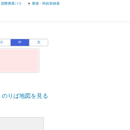
国際興業バス
乗換・時刻表検索
小
中
大
のりば地図を見る