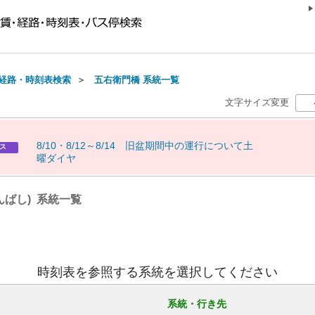
経路・時刻表検索
＞
五右衛門橋 系統一覧
文字サイズ変更
8
/
1
0
・
8
/
1
2
～
8
/
1
4
旧
盆
期
間
中
の
運
行
に
つ
い
て
土
ス
曜
ダ
イ
ヤ
んばし) 系統一覧
時刻表を参照する系統を選択してください
系統・行き先