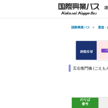
国際興業バス
＞
運賃・
バ
五右衛門橋 (ごえも
のりば
番号