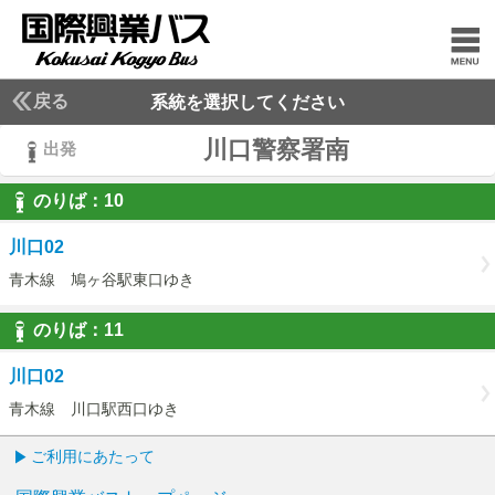
戻る
系統を選択してください
川口警察署南
出発
のりば：
10
10
川口02
青木線 鳩ヶ谷駅東口ゆき
のりば：
11
11
川口02
青木線 川口駅西口ゆき
ご利用にあたって