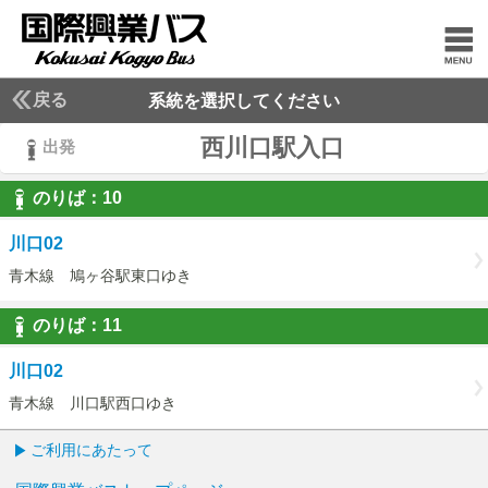
戻る
系統を選択してください
西川口駅入口
出発
のりば：
10
10
川口02
青木線 鳩ヶ谷駅東口ゆき
のりば：
11
11
川口02
青木線 川口駅西口ゆき
ご利用にあたって