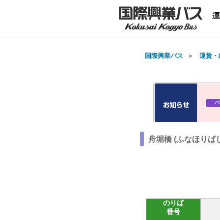
国際興業バス
＞
運賃・
バ
舟堀橋 (ふなほりば
のりば
番号