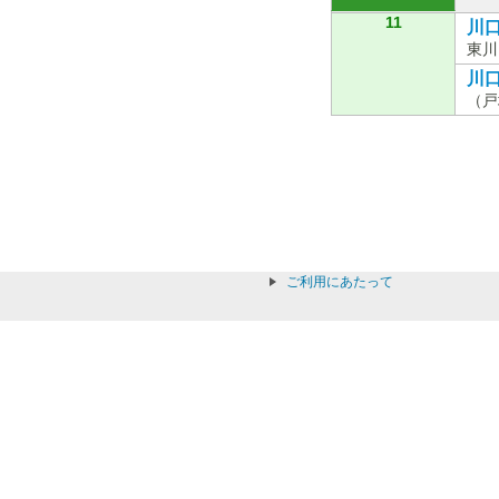
11
川口
東川
川口
（戸
ご利用にあたって