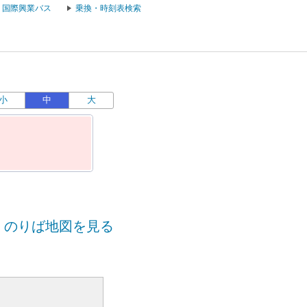
国際興業バス
乗換・時刻表検索
小
中
大
のりば地図を見る