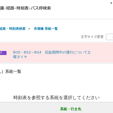
経路・時刻表検索
＞
舟堀橋 系統一覧
文字サイズ変更
8
/
1
0
・
8
/
1
2
～
8
/
1
4
旧
盆
期
間
中
の
運
行
に
つ
い
て
土
ス
曜
ダ
イ
ヤ
し) 系統一覧
時刻表を参照する系統を選択してください
系統・行き先