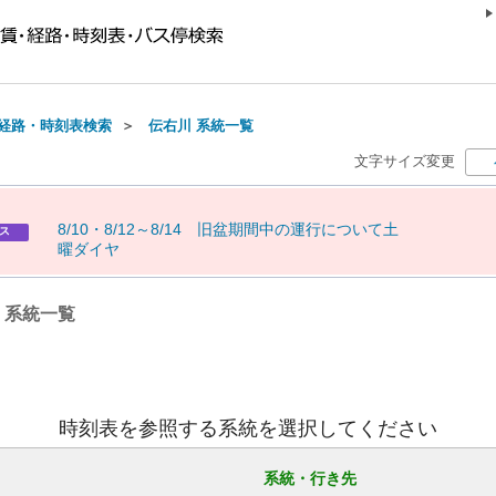
経路・時刻表検索
＞
伝右川 系統一覧
文字サイズ変更
8
/
1
0
・
8
/
1
2
～
8
/
1
4
旧
盆
期
間
中
の
運
行
に
つ
い
て
土
ス
曜
ダ
イ
ヤ
) 系統一覧
時刻表を参照する系統を選択してください
系統・行き先