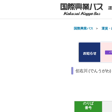
国際興業バス
＞
運賃・
バ
伝右川 (でんうがわ
のりば
番号