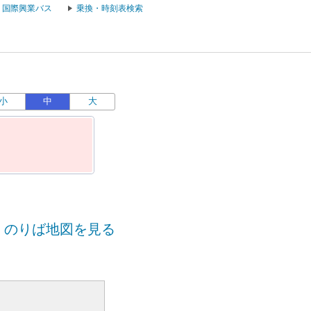
国際興業バス
乗換・時刻表検索
小
中
大
のりば地図を見る