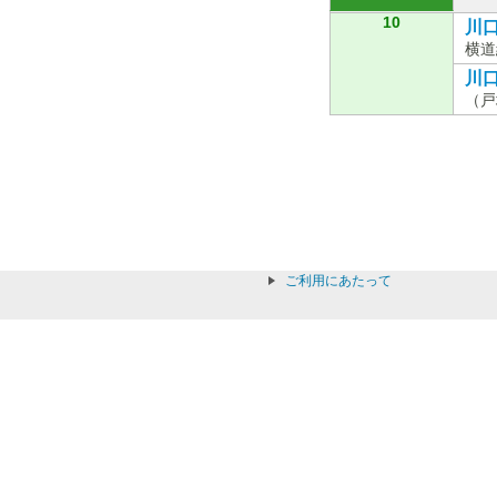
10
川口
横道
川口
（戸
ご利用にあたって