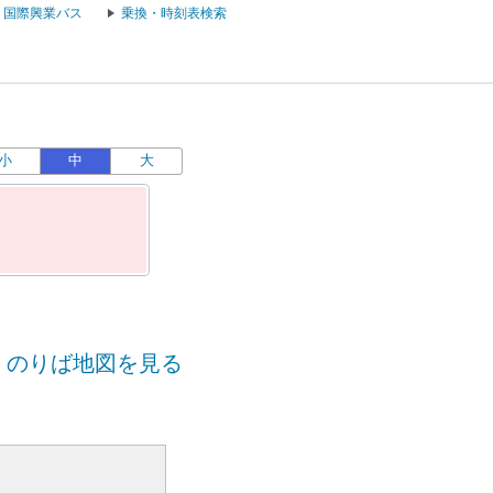
国際興業バス
乗換・時刻表検索
小
中
大
のりば地図を見る