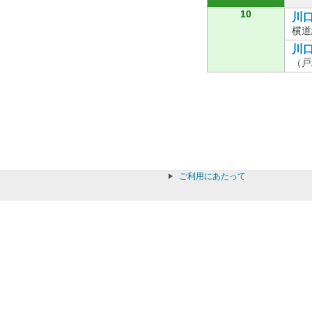
10
川口
横道
川口
（戸
ご利用にあたって