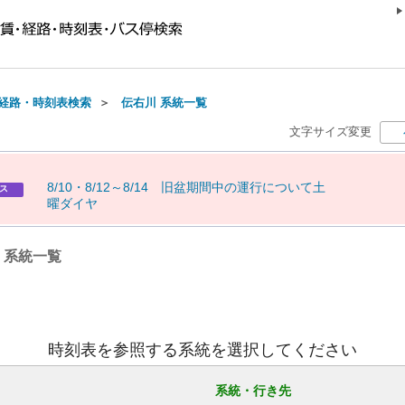
経路・時刻表検索
＞
伝右川 系統一覧
文字サイズ変更
8
/
1
0
・
8
/
1
2
～
8
/
1
4
旧
盆
期
間
中
の
運
行
に
つ
い
て
土
ス
曜
ダ
イ
ヤ
) 系統一覧
時刻表を参照する系統を選択してください
系統・行き先