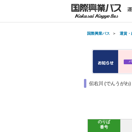
国際興業バス
＞
運賃・
バ
伝右川 (でんうがわ
のりば
番号