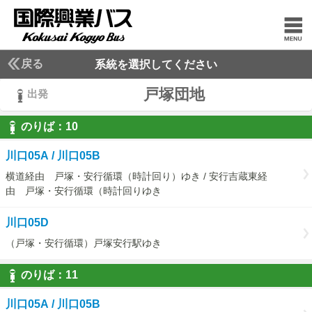
戻る
系統を選択してください
戸塚団地
出発
のりば：
10
10
川口05A / 川口05B
横道経由 戸塚・安行循環（時計回り）ゆき / 安行吉蔵東経
由 戸塚・安行循環（時計回りゆき
川口05D
（戸塚・安行循環）戸塚安行駅ゆき
のりば：
11
11
川口05A / 川口05B