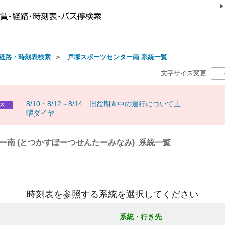
経路・時刻表検索
＞
戸塚スポーツセンター南 系統一覧
文字サイズ変更
8
/
1
0
・
8
/
1
2
～
8
/
1
4
旧
盆
期
間
中
の
運
行
に
つ
い
て
土
ス
曜
ダ
イ
ヤ
ー南 (とつかすぽーつせんたーみなみ) 系統一覧
時刻表を参照する系統を選択してください
系統・行き先