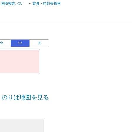
国際興業バス
乗換・時刻表検索
小
中
大
のりば地図を見る