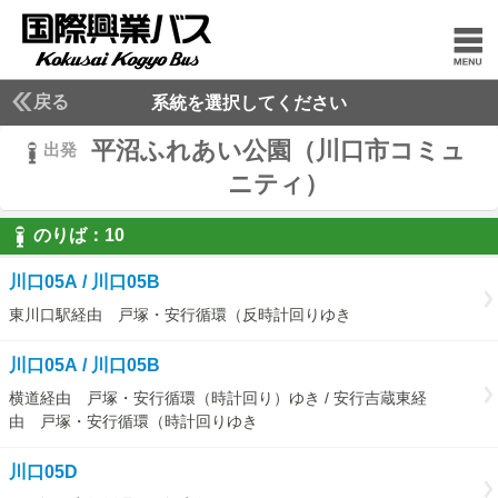
戻る
系統を選択してください
平沼ふれあい公園（川口市コミュ
出発
ニティ）
のりば：
10
10
川口05A / 川口05B
東川口駅経由 戸塚・安行循環（反時計回りゆき
川口05A / 川口05B
横道経由 戸塚・安行循環（時計回り）ゆき / 安行吉蔵東経
由 戸塚・安行循環（時計回りゆき
川口05D