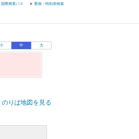
国際興業バス
乗換・時刻表検索
小
中
大
のりば地図を見る