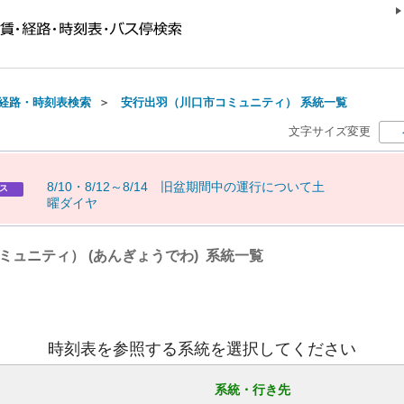
経路・時刻表検索
＞
安行出羽（川口市コミュニティ） 系統一覧
文字サイズ変更
8
/
1
0
・
8
/
1
2
～
8
/
1
4
旧
盆
期
間
中
の
運
行
に
つ
い
て
土
ス
曜
ダ
イ
ヤ
ュニティ） (あんぎょうでわ) 系統一覧
時刻表を参照する系統を選択してください
系統・行き先