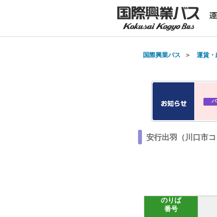
国際興業バス
＞
運賃・
バ
安行出羽（川口市コミ
のりば
番号