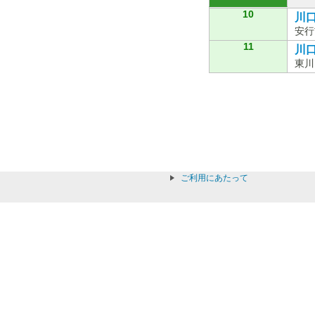
10
川口
安行
11
川口
東川
ご利用にあたって